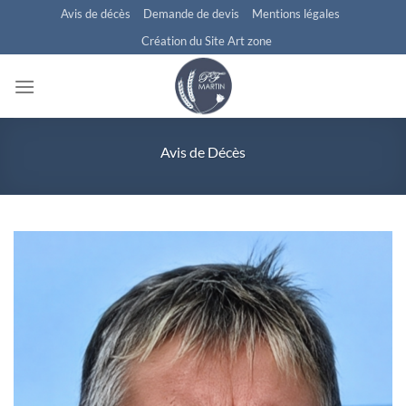
Passer
Avis de décès
Demande de devis
Mentions légales
au
Création du Site Art zone
contenu
Avis de Décès