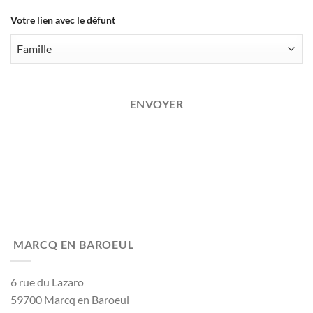
Your
Votre lien avec le défunt
Website
*
ENVOYER
MARCQ EN BAROEUL
6 rue du Lazaro
59700 Marcq en Baroeul