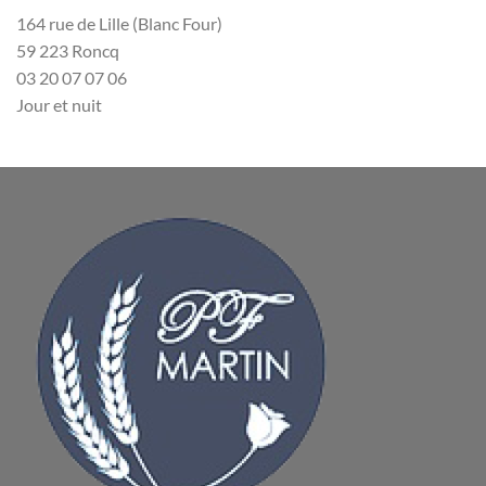
164 rue de Lille (Blanc Four)
59 223 Roncq
03 20 07 07 06
Jour et nuit