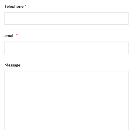
Phone
Téléphone
*
Number
*
email
*
Message