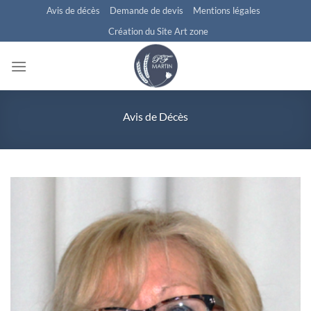
Passer
Avis de décès
Demande de devis
Mentions légales
au
Création du Site Art zone
contenu
Avis de Décès