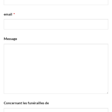
email
*
Phone
Message
Number
*
Concernant les funérailles de