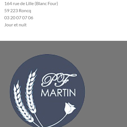
164 rue de Lille (Blanc Four)
59 223 Roncq
03 20 07 07 06
Jour et nuit