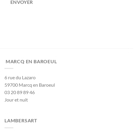
ENVOYER
Phone
Number
*
MARCQ EN BAROEUL
6 rue du Lazaro
59700 Marcq en Baroeul
03 20 89 89 46
Jour et nuit
LAMBERSART