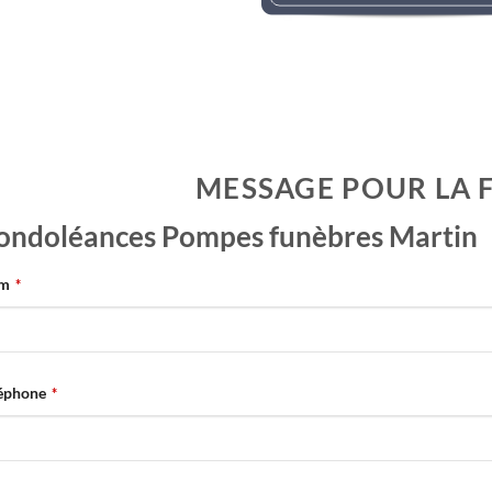
rologie Evelyne LEMAIREr l’avis de décès
MESSAGE POUR LA 
ondoléances Pompes funèbres Martin
m
*
éphone
*