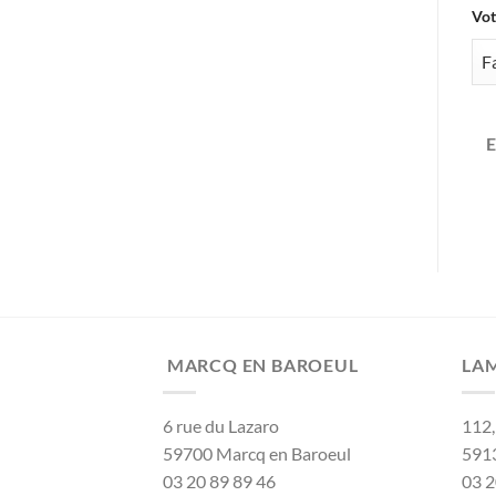
Vot
MARCQ EN BAROEUL
LA
6 rue du Lazaro
112,
59700 Marcq en Baroeul
591
03 20 89 89 46
03 2