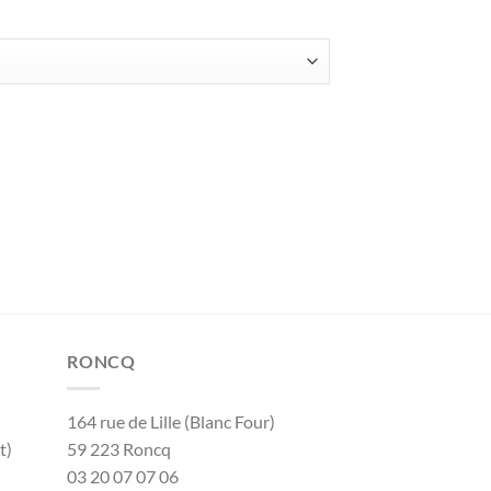
RONCQ
164 rue de Lille (Blanc Four)
t)
59 223 Roncq
03 20 07 07 06