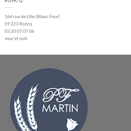
RONCQ
164 rue de Lille (Blanc Four)
59 223 Roncq
03 20 07 07 06
Jour et nuit