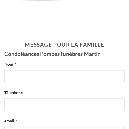
LEMAIREr l’avis de décès
MESSAGE POUR LA FAMILLE
Condoléances Pompes funèbres Martin
Company
Nom
*
Name
*
Téléphone
*
email
*