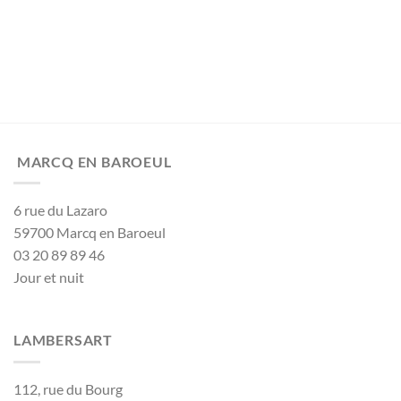
Company
Name
*
MARCQ EN BAROEUL
6 rue du Lazaro
59700 Marcq en Baroeul
03 20 89 89 46
Jour et nuit
LAMBERSART
112, rue du Bourg