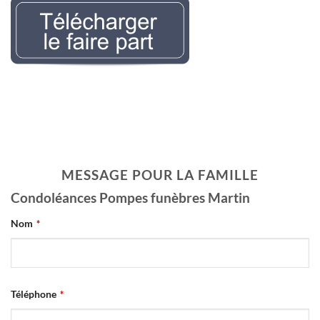
Nécrologie Evelyne
LEMAIREr l’avis de décès
MESSAGE POUR LA FAMILLE
Condoléances Pompes funèbres Martin
Your
Nom
*
Website
*
Téléphone
*