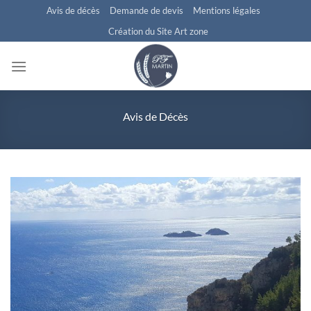
Passer
Avis de décès
Demande de devis
Mentions légales
au
Création du Site Art zone
contenu
Avis de Décès