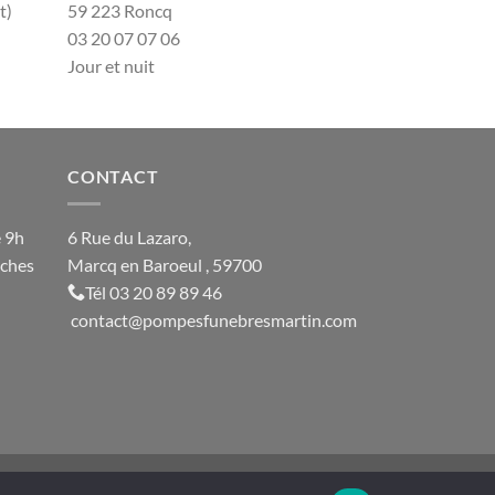
t)
59 223 Roncq
03 20 07 07 06
Jour et nuit
CONTACT
e 9h
6 Rue du Lazaro,
nches
Marcq en Baroeul , 59700
Tél
03 20 89 89 46
contact@
pompesfunebresmartin.com