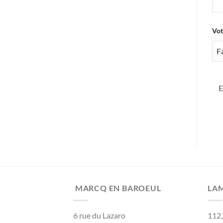
Vot
MARCQ EN BAROEUL
LA
6 rue du Lazaro
112,