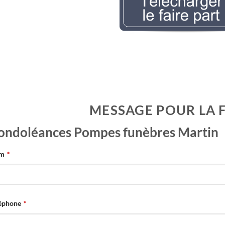
rologie Evelyne LEMAIREr l’avis de décès
MESSAGE POUR LA 
ondoléances Pompes funèbres Martin
m
*
éphone
*