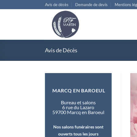
Passer
Avis de décès
Demande de devis
Mentions lég
au
contenu
Avis de Décès
MARCQ EN BAROEUL
Bureau et salons
6 rue du Lazaro
59700 Marcq en Baroeul
Nos salons funéraires sont
ouverts tous les jours