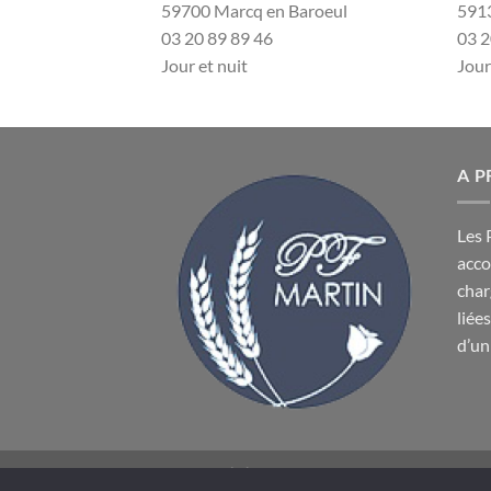
59700 Marcq en Baroeul
591
03 20 89 89 46
03 2
Jour et nuit
Jour
A 
Les 
acco
char
liée
d’un
AVIS DE DÉCÈS
DEMANDE DE DEVIS
MENTIONS