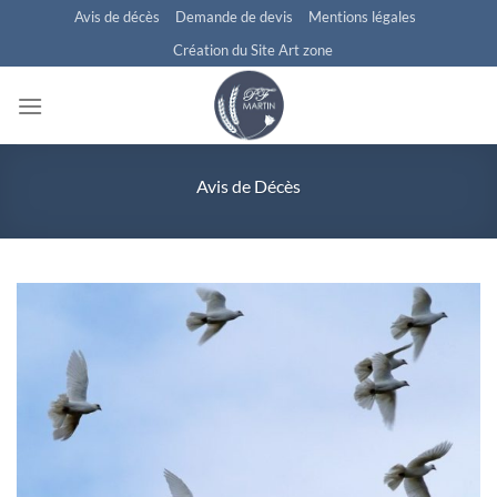
Passer
Avis de décès
Demande de devis
Mentions légales
au
Création du Site Art zone
contenu
Avis de Décès