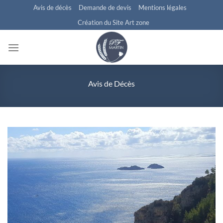
Passer
Avis de décès
Demande de devis
Mentions légales
au
Création du Site Art zone
contenu
Avis de Décès